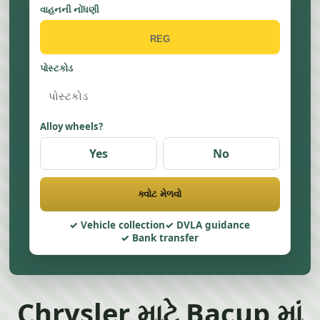
વાહનની નોંધણી
પોસ્ટકોડ
Alloy wheels?
Yes
No
ક્વોટ મેળવો
Vehicle collection
DVLA guidance
Bank transfer
Chrysler માટે Bacup માં