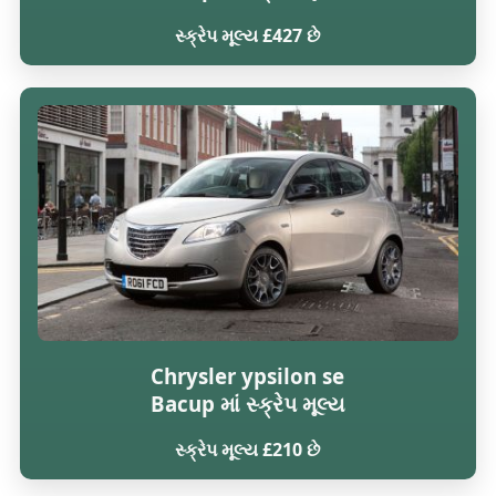
સ્ક્રેપ મૂલ્ય £427 છે
Chrysler ypsilon se
Bacup માં સ્ક્રેપ મૂલ્ય
સ્ક્રેપ મૂલ્ય £210 છે