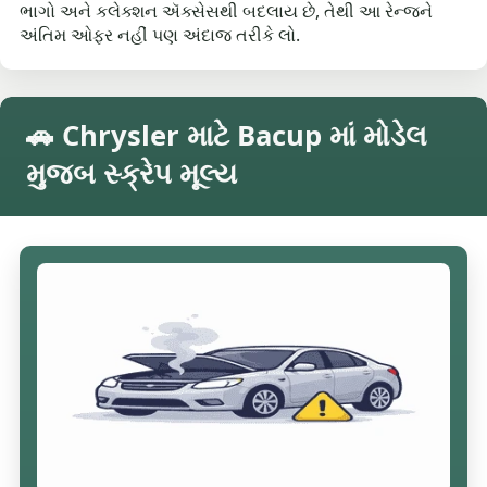
ભાગો અને કલેક્શન ઍક્સેસથી બદલાય છે, તેથી આ રેન્જને
અંતિમ ઓફર નહીં પણ અંદાજ તરીકે લો.
🚗 Chrysler માટે Bacup માં મોડેલ
મુજબ સ્ક્રેપ મૂલ્ય