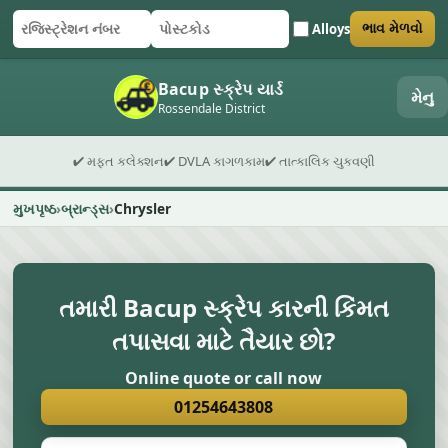
Alloys
ભાવ મેળવો
રજિસ્ટ્રેશન નંબર
પોસ્ટકોડ
ફોર્મ સબમિટ કરો
Bacup સ્ક્રેપ યાર્ડ
મેનુ
Rossendale District
✔ મફત કલેક્શન
✔ DVLA કાગળકામ
✔ તાત્કાલિક ચુકવણી
મુખપૃષ્ઠ
બ્રાન્ડ્સ
Chrysler
તમારી Bacup સ્ક્રેપ કારની કિંમત
તપાસવા માટે તૈયાર છો?
Online quote or call now
01254643808