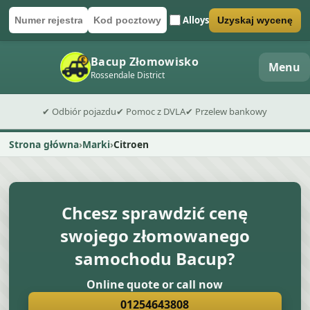
Alloys
Uzyskaj wycenę
Numer rejestracyjny
Kod pocztowy
Wyślij formularz wyceny
Bacup Złomowisko
Menu
Rossendale District
✔ Odbiór pojazdu
✔ Pomoc z DVLA
✔ Przelew bankowy
Strona główna
Marki
Citroen
Chcesz sprawdzić cenę
swojego złomowanego
samochodu Bacup?
Online quote or call now
01254643808