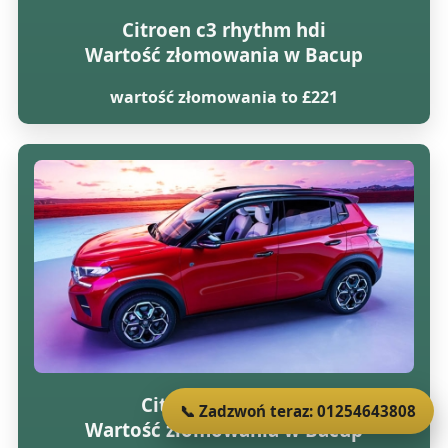
Citroen c3 rhythm hdi
Wartość złomowania w Bacup
wartość złomowania to £221
Citroen c3 vtr 16v
📞 Zadzwoń teraz: 01254643808
Wartość złomowania w Bacup