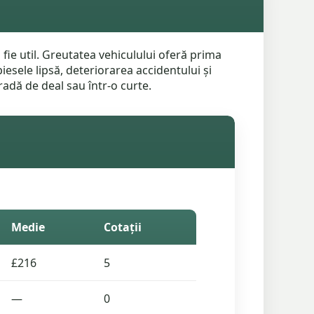
 fie util. Greutatea vehiculului oferă prima
iesele lipsă, deteriorarea accidentului și
adă de deal sau într-o curte.
Medie
Cotații
£216
5
—
0