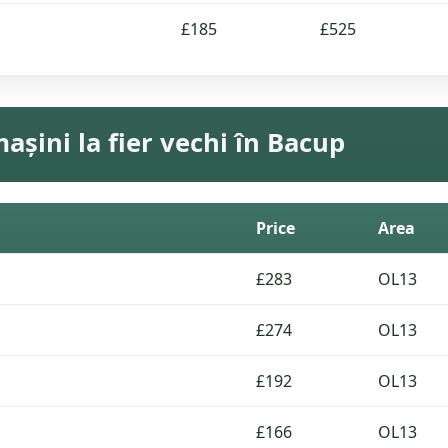
£185
£525
așini la fier vechi în Bacup
Price
Area
£283
OL13
£274
OL13
£192
OL13
£166
OL13