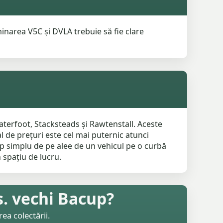
minarea V5C și DVLA trebuie să fie clare
Waterfoot, Stacksteads și Rawtenstall. Aceste
l de prețuri este cel mai puternic atunci
up simplu de pe alee de un vehicul pe o curbă
 spațiu de lucru.
s. vechi Bacup?
ea colectării.