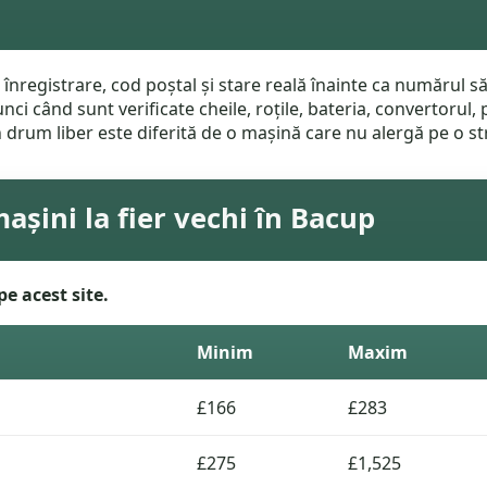
înregistrare, cod poștal și stare reală înainte ca numărul să
i când sunt verificate cheile, roțile, bateria, convertorul, p
 drum liber este diferită de o mașină care nu alergă pe o str
așini la fier vechi în Bacup
pe acest site.
Minim
Maxim
£166
£283
£275
£1,525