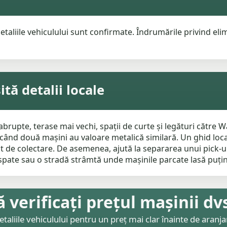
etaliile vehiculului sunt confirmate. Îndrumările privind eli
tă detalii locale
 abrupte, terase mai vechi, spații de curte și legături către 
 când două mașini au valoare metalică similară. Un ghid loca
ct de colectare. De asemenea, ajută la separarea unui pick-
 spate sau o stradă strâmtă unde mașinile parcate lasă puțin
ă verificați prețul mașinii dv
etaliile vehiculului pentru un preț mai clar înainte de aranjar