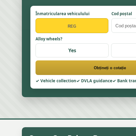
Înmatricularea vehiculului
Cod poștal
Alloy wheels?
Yes
Obțineți o cotație
Vehicle collection
DVLA guidance
Bank tra