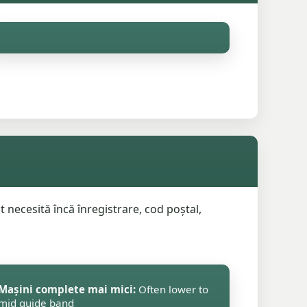
 necesită încă înregistrare, cod poștal,
Mașini complete mai mici:
Often lower to
mid guide band