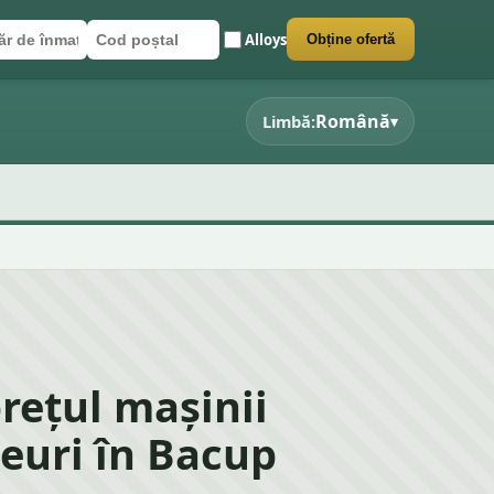
Alloys
Obține ofertă
r de înmatriculare
poștal
 formularul
Română
Limbă:
▾
prețul mașinii
euri în Bacup