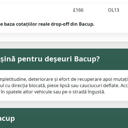
£166
OL13
e baza cotațiilor reale drop-off din Bacup.
așină pentru deșeuri Bacup?
pletitudine, deteriorare și efort de recuperare apoi mutați of
nul cu direcția blocată, piese lipsă sau cauciucuri deflate.
în spatele altor vehicule sau pe o stradă îngustă.
Bacup