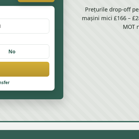
Prețurile drop-off pe
mașini mici £166 – £2
MOT n
No
nsfer