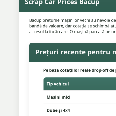
Scrap Car Prices Bacup
Bacup prețurile mașinilor vechi au nevoie de 
bandă de valoare, dar cotația se schimbă atunc
accesul la încărcare. O mașină parcată pe un
Prețuri recente pentru m
Pe baza cotațiilor reale drop-off de 
Tip vehicul
Mașini mici
Dube și 4x4