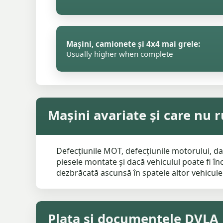
Mașini, camionete și 4x4 mai grele:
Usually higher when complete
Mașini avariate și care nu 
Defecțiunile MOT, defecțiunile motorului, da
piesele montate și dacă vehiculul poate fi î
dezbrăcată ascunsă în spatele altor vehicule
Plata și documentele DVLA