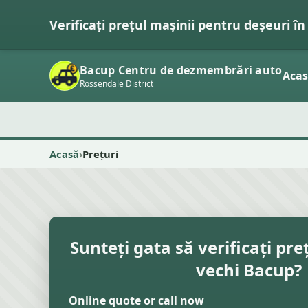
Verificați prețul mașinii pentru deșeuri î
Bacup Centru de dezmembrări auto
Aca
Rossendale District
Acasă
Prețuri
Sunteți gata să verificați pre
vechi Bacup?
Online quote or call now