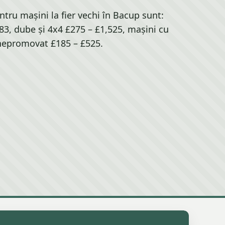
ntru mașini la fier vechi în Bacup sunt:
83, dube și 4x4 £275 – £1,525, mașini cu
epromovat £185 – £525.